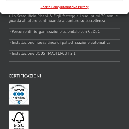
> Scatolificio Pisani tra le “Imprese Vincenti” di Intesa Sanpaolo
– VI edizione
Cookie Policy
Informativa Privacy
> Lo Scatolificio Pisani & Figli festeggia i suoi primi 70 anni e
Qualità e Certificazioni
guarda al futuro continuando a puntare sull’eccellenza
> Percorso di riorganizzazione aziendale con CEDEC
Contatti
> Installazione nuova linea di pallettizzazione automatica
> Installazione BOBST MASTERCUT 2.1
News
Informativa Privacy
CERTIFICAZIONI
Cookie Policy
Manuale Privacy