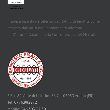
Condizioni di vendita
Impresa inserita nell’elenco del Rating di legalità come
previsto dall’art. 8 del Regolamento adottato
dall’Autorità Garante della Concorrenza e del Mercato.
S.R. n.82 Valle del Liri, km 66,2 – 03033 Arpino (FR)
Tel:
0776.882272
Mobile:
346.303 32 50