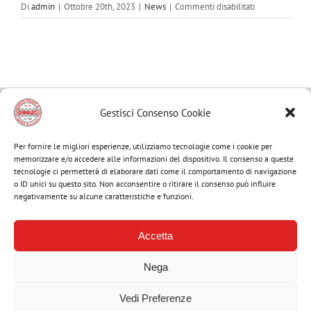
su
Di
admin
|
Ottobre 20th, 2023
|
News
|
Commenti disabilitati
Percorso
di
riorganizzazio
aziendale
con
CEDEC
Gestisci Consenso Cookie
MENU
Per fornire le migliori esperienze, utilizziamo tecnologie come i cookie per
memorizzare e/o accedere alle informazioni del dispositivo. Il consenso a queste
tecnologie ci permetterà di elaborare dati come il comportamento di navigazione
Toggle
o ID unici su questo sito. Non acconsentire o ritirare il consenso può influire
negativamente su alcune caratteristiche e funzioni.
Navigation
Home
Cerca
Accetta
per:
Azienda
Nega
ARTICOLI RECENTI
Vedi Preferenze
Attrezzature