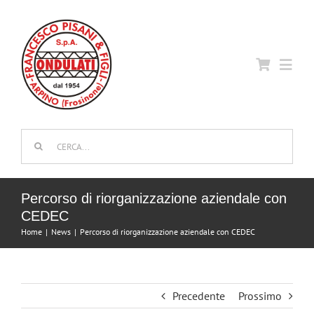
Salta
al
contenuto
Toggl
Navig
Home
Cerca
per:
Azienda
Percorso di riorganizzazione aziendale con
CEDEC
Attrezzature
Home
News
Percorso di riorganizzazione aziendale con CEDEC
Qualità e Certificazioni
Precedente
Prossimo
Contatti