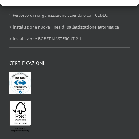
guarda al futuro continuando a puntare sull’eccellenza
> Percorso di riorganizzazione aziendale con CEDEC
Contatti
> Installazione nuova linea di pallettizzazione automatica
> Installazione BOBST MASTERCUT 2.1
News
Informativa Privacy
CERTIFICAZIONI
Cookie Policy
Manuale Privacy
Condizioni di vendita