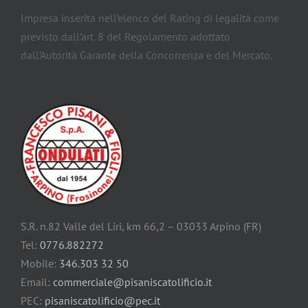
Impresa inserita nell’elenco del Rating di legalità come
previsto dall’art. 8 del Regolamento adottato
dall’Autorità Garante della Concorrenza e del Mercato.
S.R. n.82 Valle del Liri, km 66,2 – 03033 Arpino (FR)
Tel:
0776.882272
Mobile:
346.303 32 50
Email:
commerciale@pisaniscatolificio.it
PEC:
pisaniscatolificio@pec.it