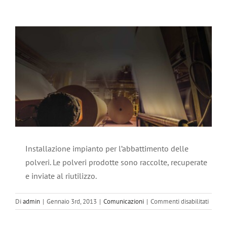
News
Ingrandisci
immagine
PRIVACY
Installazione impianto per l’abbattimento delle
polveri. Le polveri prodotte sono raccolte, recuperate
e inviate al riutilizzo.
su
Di
admin
|
Gennaio 3rd, 2013
|
Comunicazioni
|
Commenti disabilitati
Abbat
polver