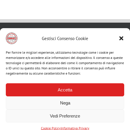
Gestisci Consenso Cookie
MENU
Per fornire le migliori esperienze, utilizziamo tecnologie come i cookie per
memorizzare e/o accedere alle informazioni del dispositivo. Il consenso a queste
Toggle
tecnologie ci permetterà di elaborare dati come il comportamento di navigazione
Navigation
o ID unici su questo sito. Non acconsentire o ritirare il consenso può influire
Home
negativamente su alcune caratteristiche e funzioni.
Cerca
per:
Accetta
Azienda
ARTICOLI RECENTI
Nega
Attrezzature
> Scatolificio Pisani tra le “Imprese Vincenti” di Intesa Sanpaolo
Vedi Preferenze
– VI edizione
> Lo Scatolificio Pisani & Figli festeggia i suoi primi 70 anni e
Cookie Policy
Informativa Privacy
Qualità e Certificazioni