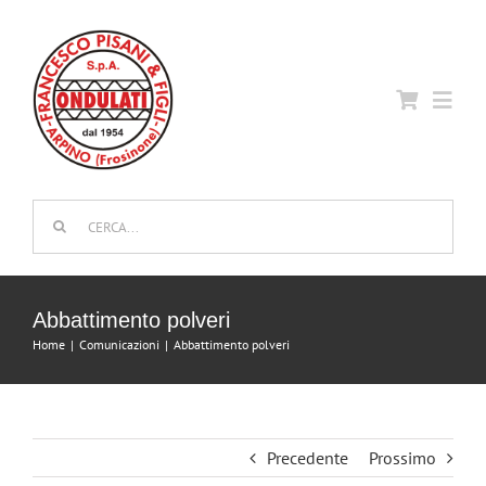
Salta
al
contenuto
Toggl
Navig
Home
Cerca
per:
Azienda
Abbattimento polveri
Attrezzature
Home
Comunicazioni
Abbattimento polveri
Qualità e Certificazioni
Precedente
Prossimo
Contatti